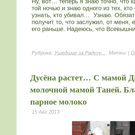
Ну, вот… теперь я знаю точно, что 
той ночью и знаю одного из тех, кт
узнать, кто убивал… Узнаю. Обязат
получит то, что заслужил, от меня, 
его раньше. Надеюсь, что Всевышни
Рубрика:
Ушедшие за Радугу...
. Метки: |
О
Дусёна растет… С мамой 
молочной мамой Таней. Бл
парное молоко
15 Авг 2013